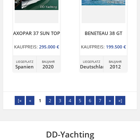
AXOPAR 37 SUN TOP
BENETEAU 38 GT
KAUFPREIS:
295.000 €
KAUFPREIS:
199.500 €
LIEGEPLATZ
BAUJAHR
LIEGEPLATZ
BAUJAHR
Spanien
2020
Deutschland
2012
[«
«
1
2
3
4
5
6
7
»
»]
DD-Yachting