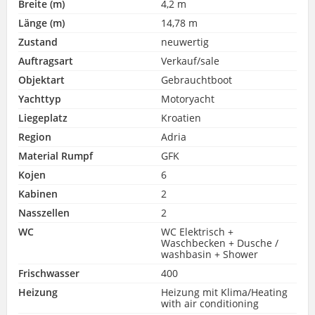
Breite (m)
4,2 m
Länge (m)
14,78 m
Zustand
neuwertig
Auftragsart
Verkauf/sale
Objektart
Gebrauchtboot
Yachttyp
Motoryacht
Liegeplatz
Kroatien
Region
Adria
Material Rumpf
GFK
Kojen
6
Kabinen
2
Nasszellen
2
WC
WC Elektrisch +
Waschbecken + Dusche /
washbasin + Shower
Frischwasser
400
Heizung
Heizung mit Klima/Heating
with air conditioning