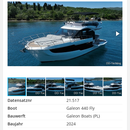
Datensatznr
21.517
Boot
Galeon 440 Fly
Bauwerft
Galeon Boats (PL)
Baujahr
2024