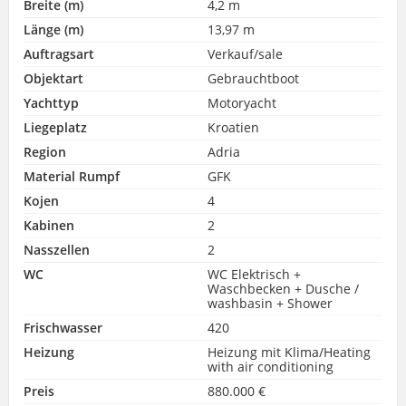
Breite (m)
4,2 m
Länge (m)
13,97 m
Auftragsart
Verkauf/sale
Objektart
Gebrauchtboot
Yachttyp
Motoryacht
Liegeplatz
Kroatien
Region
Adria
Material Rumpf
GFK
Kojen
4
Kabinen
2
Nasszellen
2
WC
WC Elektrisch +
Waschbecken + Dusche /
washbasin + Shower
Frischwasser
420
Heizung
Heizung mit Klima/Heating
with air conditioning
Preis
880.000 €