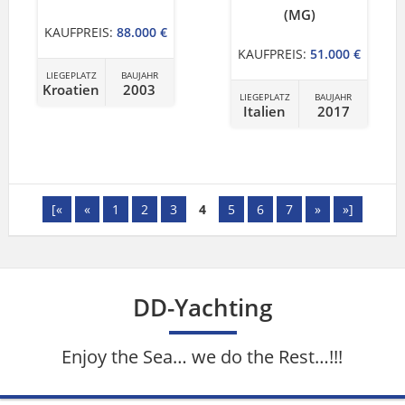
(MG)
KAUFPREIS:
88.000 €
KAUFPREIS:
51.000 €
LIEGEPLATZ
BAUJAHR
Kroatien
2003
LIEGEPLATZ
BAUJAHR
Italien
2017
[«
«
1
2
3
4
5
6
7
»
»]
DD-Yachting
Enjoy the Sea… we do the Rest…!!!