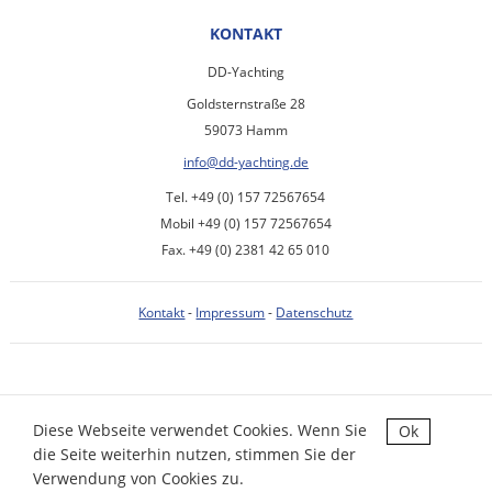
KONTAKT
DD-Yachting
Goldsternstraße 28
59073 Hamm
info@dd-yachting.de
Tel. +49 (0) 157 72567654
Mobil +49 (0) 157 72567654
Fax. +49 (0) 2381 42 65 010
Kontakt
-
Impressum
-
Datenschutz
Diese Webseite verwendet Cookies. Wenn Sie
Ok
DD-YACHTING - COPYRIGHT 2026
die Seite weiterhin nutzen, stimmen Sie der
IMMOBILIENSOFTWARE & WEBDESIGN POWERED BY
Verwendung von Cookies zu.