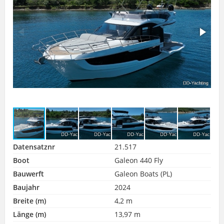
Datensatznr
21.517
Boot
Galeon 440 Fly
Bauwerft
Galeon Boats (PL)
Baujahr
2024
Breite (m)
4,2 m
Länge (m)
13,97 m