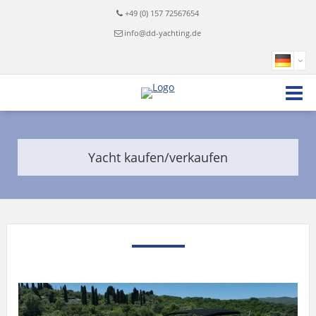
+49 (0) 157 72567654
info@dd-yachting.de
Yacht kaufen/verkaufen