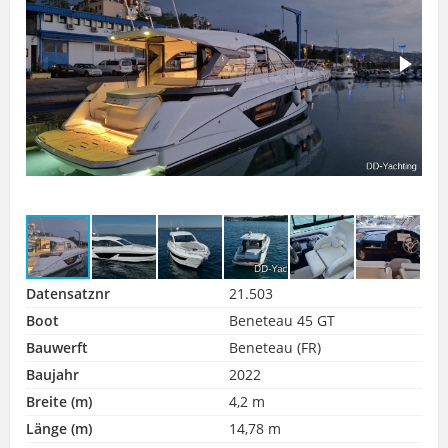
Datensatznr
21.503
Boot
Beneteau 45 GT
Bauwerft
Beneteau (FR)
Baujahr
2022
Breite (m)
4,2 m
Länge (m)
14,78 m