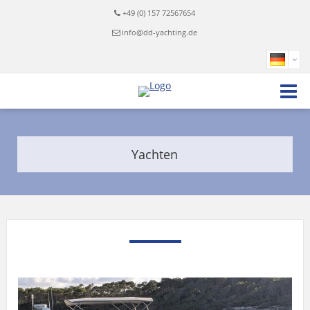
+49 (0) 157 72567654
info@dd-yachting.de
Yachten