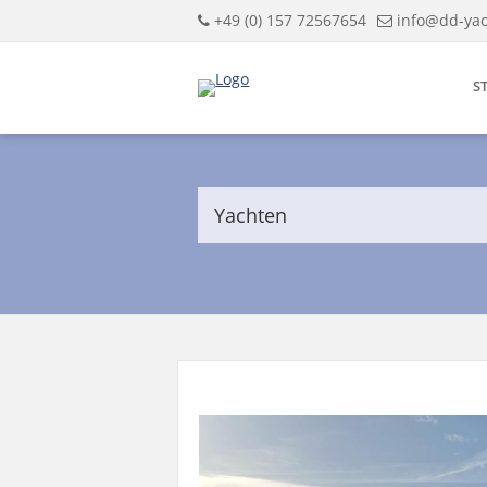
+49 (0) 157 72567654
info@dd-yac
S
Yachten