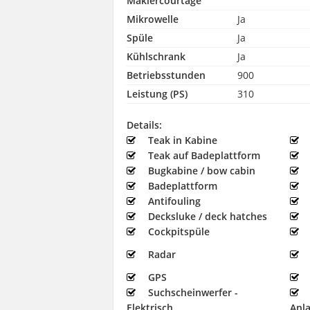
Maklercourtage
Mikrowelle
Ja
Spüle
Ja
Kühlschrank
Ja
Betriebsstunden
900
Leistung (PS)
310
Details:
Teak in Kabine
Teak auf Badeplattform
Bugkabine / bow cabin
Badeplattform
Antifouling
Decksluke / deck hatches
Cockpitspüle
Radar
GPS
Suchscheinwerfer -
Elektrisch
Anl