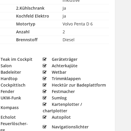
inklusive
2.Kühlschrank
Ja
Kochfeld Elektro
Ja
Motortyp
Volvo Penta D 6
Anzahl
2
Brennstoff
Diesel
Teak im Cockpit
Geräteträger
Salon
Achterkajüte
Badeleiter
Wetbar
Hardtop
Trimmklappen
Cockpittisch
Hecktür zur Badeplattform
Fender
Festmacher
UKW-Funk
Sumlog
Kartenplotter /
Kompass
chartplotter
Echolot
Autopilot
Feuerlöscher-
Navigationslichter
age