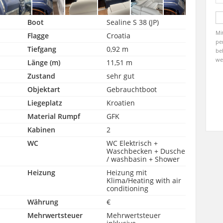
Boot
Sealine S 38 (JP)
Mi
Flagge
Croatia
pe
Tiefgang
0,92 m
be
we
Länge (m)
11,51 m
Zustand
sehr gut
Objektart
Gebrauchtboot
Liegeplatz
Kroatien
Material Rumpf
GFK
Kabinen
2
WC
WC Elektrisch +
Waschbecken + Dusche
/ washbasin + Shower
Heizung
Heizung mit
Klima/Heating with air
conditioning
Währung
€
Mehrwertsteuer
Mehrwertsteuer