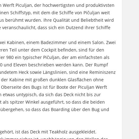
Werft Piculjan, der hochwertigsten und produktivsten
inen Schiffstyp, mit dem die Schiffe von Pičuljan weit
s berühmt wurden. Ihre Qualität und Beliebtheit wird
 veranschaulicht, dass sich ein Dutzend ihrer Schiffe
t zwei Kabinen, einem Badezimmer und einem Salon. Zwei
eren Teil unter dem Cockpit befinden, sind für den
er 980 ein typischer Pičuljan, der am einfachsten als
30 und Eleven beschrieben werden kann. Der Rumpf
undetem Heck sowie Längslinien, sind eine Reminiszenz
m der Kabine mit großen dunklen Glasflächen ohne
Oberseite des Bugs ist für Boote der Piculjan Werft
etwas untypisch, da sich das Deck nicht bis zur
st als spitzer Winkel ausgeführt, so dass die beiden
r übergehen, so dass das Boarding über den Bug und
 gehört, ist das Deck mit Teakholz ausgekleidet.