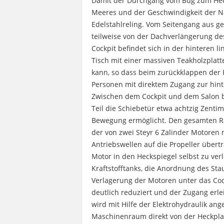
Damit der Durchgang vom Bug zum Heck
Meeres und der Geschwindigkeit der Na
Edelstahlreling. Vom Seitengang aus ge
teilweise von der Dachverlängerung de
Cockpit befindet sich in der hinteren l
Tisch mit einer massiven Teakholzplat
kann, so dass beim zurückklappen der 
Personen mit direktem Zugang zur hint
Zwischen dem Cockpit und dem Salon b
Teil die Schiebetür etwa achtzig Zentim
Bewegung ermöglicht. Den gesamten R
der von zwei Steyr 6 Zalinder Motoren 
Antriebswellen auf die Propeller übert
Motor in den Heckspiegel selbst zu ver
Kraftstofftanks, die Anordnung des Sta
Verlagerung der Motoren unter das Co
deutlich reduziert und der Zugang erl
wird mit Hilfe der Elektrohydraulik an
Maschinenraum direkt von der Heckpla