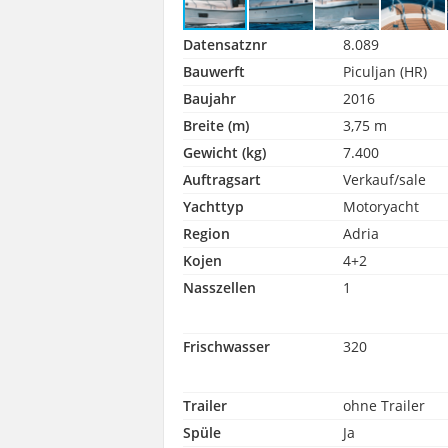
Datensatznr
8.089
Bauwerft
Piculjan (HR)
Baujahr
2016
Breite (m)
3,75 m
Gewicht (kg)
7.400
Auftragsart
Verkauf/sale
Yachttyp
Motoryacht
Region
Adria
Kojen
4+2
Nasszellen
1
Frischwasser
320
Trailer
ohne Trailer
Spüle
Ja