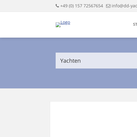
+49 (0) 157 72567654
info@dd-yac
S
Yachten