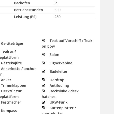
Backofen
Ja
Betriebsstunden
350
Leistung (PS)
280
Teak auf Vorschiff / Teak
Geräteträger
on bow
Teak auf
Salon
eplattform
Gästekajüte
Eignerkabine
Ankerkette / anchor
Badeleiter
in
Anker
Hardtop
Trimmklappen
Antifouling
Hecktür zur
Decksluke / deck
eplattform
hatches
Festmacher
UKW-Funk
Kartenplotter /
Kompass
chartplotter