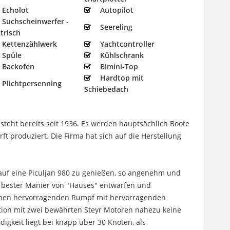
Echolot
Autopilot
Suchscheinwerfer -
Seereling
ktrisch
Kettenzählwerk
Yachtcontroller
Spüle
Kühlschrank
Backofen
Bimini-Top
Hardtop mit
Plichtpersenning
Schiebedach
esteht bereits seit 1936. Es werden hauptsächlich Boote
t produziert. Die Firma hat sich auf die Herstellung
 auf eine Piculjan 980 zu genießen, so angenehm und
In bester Manier von "Hauses" entwarfen und
einen hervorragenden Rumpf mit hervorragenden
tion mit zwei bewährten Steyr Motoren nahezu keine
igkeit liegt bei knapp über 30 Knoten, als