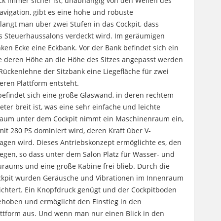
 immer sicher ist, unabhängig von den Wellen des
vigation, gibt es eine hohe und robuste
langt man über zwei Stufen in das Cockpit, dass
s Steuerhaussalons verdeckt wird. Im geräumigen
inken Ecke eine Eckbank. Vor der Bank befindet sich ein
te deren Höhe an die Höhe des Sitzes angepasst werden
Rückenlehne der Sitzbank eine Liegefläche für zwei
eren Plattform entsteht.
efindet sich eine große Glaswand, in deren rechtem
eter breit ist, was eine sehr einfache und leichte
aum unter dem Cockpit nimmt ein Maschinenraum ein,
mit 280 PS dominiert wird, deren Kraft über V-
ragen wird. Dieses Antriebskonzept ermöglichte es, den
legen, so dass unter dem Salon Platz für Wasser- und
uraums und eine große Kabine frei blieb. Durch die
ckpit wurden Geräusche und Vibrationen im Innenraum
eichtert. Ein Knopfdruck genügt und der Cockpitboden
gehoben und ermöglicht den Einstieg in den
ttform aus. Und wenn man nur einen Blick in den