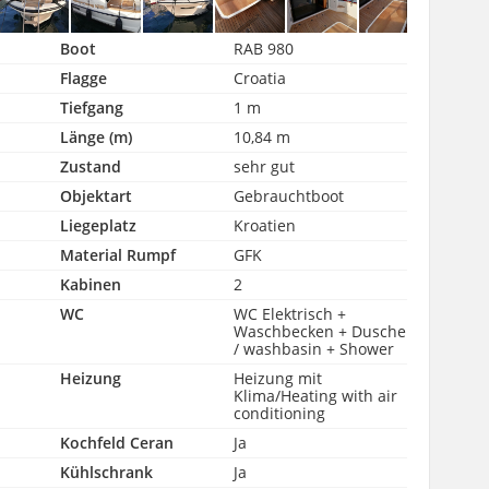
Boot
RAB 980
Flagge
Croatia
Tiefgang
1 m
Länge (m)
10,84 m
Zustand
sehr gut
Objektart
Gebrauchtboot
Liegeplatz
Kroatien
Material Rumpf
GFK
Kabinen
2
WC
WC Elektrisch +
Waschbecken + Dusche
/ washbasin + Shower
Heizung
Heizung mit
Klima/Heating with air
conditioning
Kochfeld Ceran
Ja
Kühlschrank
Ja