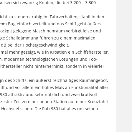
isen sich zwanzig Knoten, die bei 3.200 – 3.300
eicht zu steuern, ruhig im Fahrverhalten, stabil in den
om Bug einfach verteilt und das Schiff geht äußerst
Cockpit gelegene Maschinenraum verbirgt leise und
tige Schalldämmung führen zu einem maximalen
 dB bei der Höchstgeschwindigkeit.
mal mehr gezeigt, wie in Kroatien ein Schiffshersteller,
en, modernen technologischen Lösungen und Top-
hersteller nicht hinterherhinkt, sondern in vielerlei
n des Schiffs, ein äußerst reichhaltiges Raumangebot,
ff und vor allem ein hohes Maß an Funktionalität aller
980 attraktiv und sehr nützlich und zwei kraftvoll
ester Zeit zu einer neuen Station auf einer Kreuzfahrt
 Hochseefischen. Die Rab 980 hat alles um seinen